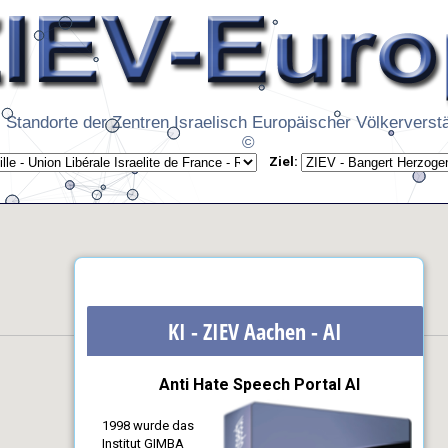
 Standorte der Zentren Israelisch Europäischer Völkerverst
©
Ziel:
KI - ZIEV Aachen - AI
Anti Hate Speech Portal AI
1998 wurde das
Institut GIMBA