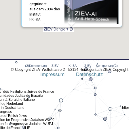
gegründet,
aus dem 2004 das
Institut
I-KI-BA
ausgegründet
worden ist. Aus I-
KI-BA wurden die
beiden Institute
PrInAg und ZIEV
entwickelt. Gimba
arbeitete in der
organisations-
(2)Kommentare - ZIEV - I-KI-BA - ZIEV - Kommentare(2)
prozessanalytisch
© Copyright ZIEV Wolfstrasse 2 - 52134 Herzogenrath ZIEV Copyright
basierten ERP und LCMS Programmierung für
Impressum
Datenschutz
deutsche NPOs. Seit 2004 wurde ein Schwerpunkt auf
die SAP ABAP Entwicklung und SAP AddOn
Entwicklung gelegt.
f des Institutions Juives de France
unidades Judías de España
Seit 2020 wird der Schwerpunkt auf die institutsinterne
ità Ebraiche Italiane
KI/AI (Artificial Intellgence) Anti-Hate-Speech Portal-
rleg Nederland
AddOn Entwicklung gelegt.
n in Deutschland
http
ongress
Kontakte
s of British Jews
ion for Progressive Judaism WUPJ
Wolfstrasse 2
on for Progressive Judaism WUPJ
52134 Herzogenrath
lite de France ULIF