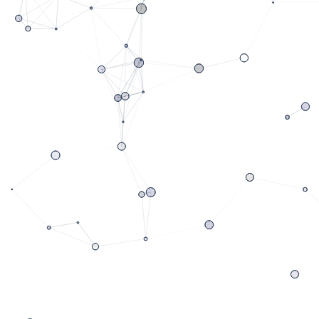
Germany
Tel: +49 (0)2406 9287305
Email: bangert@ziev.de
Internet:
www.ziev.de